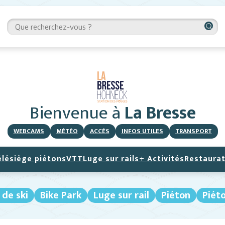
Bienvenue
à
La Bresse
WEBCAMS
MÉTÉO
ACCÈS
INFOS UTILES
TRANSPORT
élésiège piétons
VTT
Luge sur rails
+ Activités
Restaurat
 de ski
Bike Park
Luge sur rail
Piéton
Piét