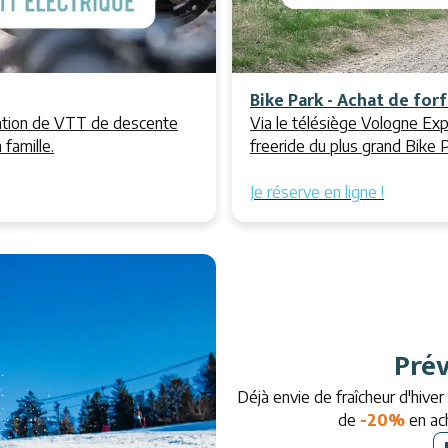
Bike Park - Achat de forf
cation de VTT de descente
Via le télésiège Vologne Exp
famille.
freeride du plus grand Bike P
Je réserve en ligne !
Prév
Déjà envie de fraîcheur d'hiver
de
-20%
en ach