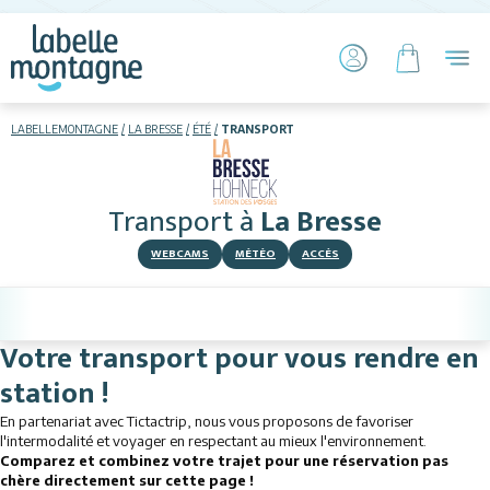
LABELLEMONTAGNE
LA BRESSE
ÉTÉ
TRANSPORT
HIVER
ÉTÉ
Transport
à
La Bresse
Hébergements
WEBCAMS
MÉTÉO
ACCÈS
Télésiège piétons
VTT
Votre transport pour vous rendre en
station !
Luge sur rails
En partenariat avec Tictactrip, nous vous proposons de favoriser
+ Activités
l'intermodalité et voyager en respectant au mieux l'environnement.
Comparez et combinez votre trajet pour une réservation pas
chère directement sur cette page !