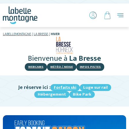
LABELLEMONTAGNE
LA BRESSE
HIVER
HIVER
ÉTÉ
Bienvenue
à
La Bresse
Skier
WEBCAMS
MÉTÉO / NEIGE
INFOS PISTES
Je réserve ici :
Forfaits ski
Luge sur rail
Hébergement
Bike Park
Hébergements
Activités