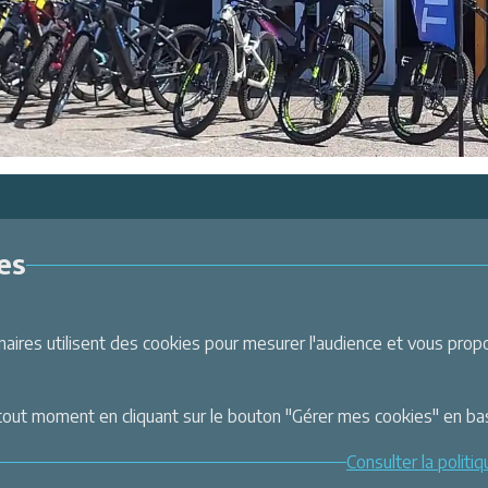
es
Suivez-nous
ons
ales
ires utilisent des cookies pour mesurer l'audience et vous propos
es données
Intranet
Inscrivez-vous à la newslett
énérales de Vente
Et recevez toutes les dernières
i
tout moment en cliquant sur le bouton "Gérer mes cookies" en ba
Labellemontagne
nt
Consulter la politi
Je m'inscris
urisé CB & 3X sans frais