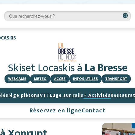
OCASKIS
Skiset Locaskis
à
La Bresse
WEBCAMS
MÉTÉO
ACCÈS
INFOS UTILES
TRANSPORT
élésiège piétons
VTT
Luge sur rails
+ Activités
Restaurat
Réservez en ligne
Contact
 à Xonrupt