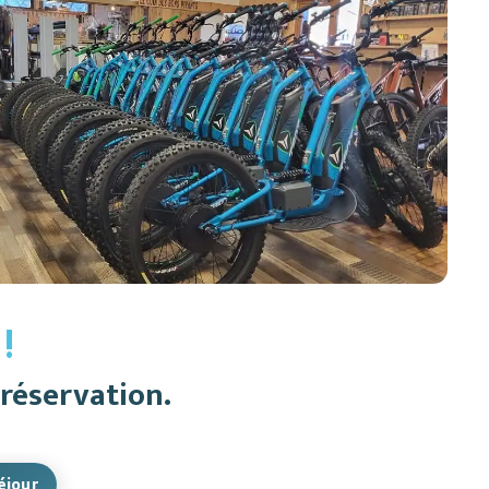
!
réservation.
éjour