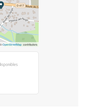
©
OpenStreetMap
contributors
disponibles