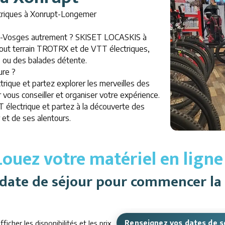
ctriques à Xonrupt-Longemer
es-Vosges autrement ? SKISET LOCASKIS à
tout terrain TROTRX et de VTT électriques,
s ou des balades détente.
ure ?
rique et partez explorer les merveilles des
vous conseiller et organiser votre expérience.
 électrique et partez à la découverte des
et de ses alentours.
Louez votre matériel en ligne 
e date de séjour pour commencer la 
fficher les disponibilités et les prix
Renseignez vos dates de s