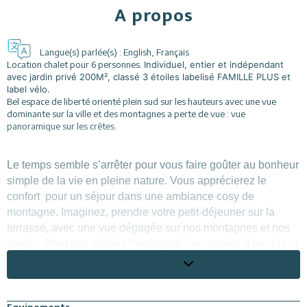
A propos
Langue(s) parlée(s) :
English
,
Français
Location chalet pour 6 personnes.
Individuel, entier et indépendant
avec jardin privé 200M², classé 3 étoiles labelisé FAMILLE PLUS et
label vélo.
Bel espace de liberté orienté plein sud sur les hauteurs avec une vue
dominante sur la ville et des montagnes a perte de vue : vue
panoramique sur les crêtes.
Le temps semble s’arrêter pour vous faire goûter au bonheur
simple de la vie en pleine nature. Vous apprécierez le
confort pour un séjour dans une ambiance cosy de
montagne. Imaginez, prendre votre petit-déjeuner sur la
terrasse, avec une vue dégagée sur nos montagnes et nos
sapins. Pour vos soirées "montagne", un service à fondue et
à raclette sont mis à votre disposition, bon appétit.. Venez
En savoir plus
profiter du charme, du confort et de la magie du grand air…
Havre de pain , idéal pour vous ressourcer .Après avoir
franchi la porte d’entrée privée vous êtes happé par l’âme