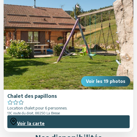
Restauration
Animations
Voir les
19
photos
Chalet des papillons
Location chalet pour 6 personnes.
13C route du droit
,
88250
La Bresse
Voir la carte