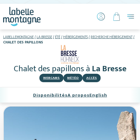
LABELLEMONTAGNE
LA BRESSE
ÉTÉ
HÉBERGEMENTS
RECHERCHE HÉBERGEMENT
CHALET DES PAPILLONS
HIVER
ÉTÉ
Chalet des papillons
à
La Bresse
Hébergements
WEBCAMS
MÉTÉO
ACCÈS
Télésiège piétons
Disponibilités
A propos
English
VTT
Luge sur rails
+ Activités