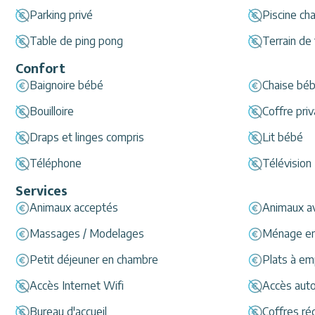
Parking privé
Piscine ch
Table de ping pong
Terrain de 
Confort
Baignoire bébé
Chaise bé
Bouilloire
Coffre priv
Draps et linges compris
Lit bébé
Téléphone
Télévision
Services
Animaux acceptés
Animaux a
Massages / Modelages
Ménage en 
Petit déjeuner en chambre
Plats à em
Accès Internet Wifi
Accès auto
Bureau d'accueil
Coffres ré