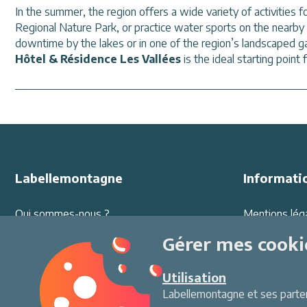
In the summer, the region offers a wide variety of activities 
Regional Nature Park, or practice water sports on the nearby la
downtime by the lakes or in one of the region’s landscaped g
Hôtel & Résidence Les Vallées
is the ideal starting point
Labellemontagne
Informati
Qui sommes-nous ?
Mentions lég
Offres d'emploi
Protection d
Gérer mes cooki
Partenariats
Conditions G
Ambassadeurs
Sécurité au sk
Utilisation
Presse
Environneme
Labellemontagne et ses partena