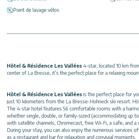
Point de lavage vélos
Hôtel & Résidence Les Vallées
4-star, located 10 km from
center of La Bresse, it’s the perfect place for a relaxing mou
Hôtel & Résidence Les Vallées
is the perfect place for y
just 10 kilometers from the La Bresse-Hohneck ski resort. Hôte
The 4-star hotel features 56 comfortable rooms with a harmo
whether single, double, or family-sized (accommodating up to 
with satellite channels, Chromecast, free Wi-Fi, a safe, and a
During your stay, you can also enjoy the numerous services o
as a restaurant and bar for relaxation and convivial moments.