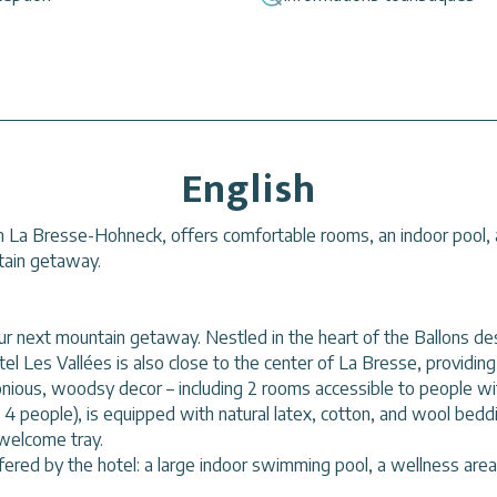
English
 La Bresse-Hohneck, offers comfortable rooms, an indoor pool, a 
ntain getaway.
our next mountain getaway. Nestled in the heart of the Ballons d
l Les Vallées is also close to the center of La Bresse, providing e
nious, woodsy decor – including 2 rooms accessible to people wi
4 people), is equipped with natural latex, cotton, and wool beddi
 welcome tray.
ffered by the hotel: a large indoor swimming pool, a wellness ar