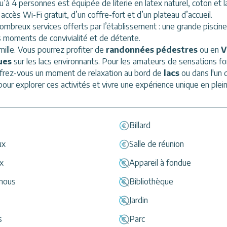
qu’à 4 personnes est équipée de literie en latex naturel, coton et
accès Wi-Fi gratuit, d’un coffre-fort et d’un plateau d’accueil.
nombreux services offerts par l’établissement : une grande piscin
s moments de convivialité et de détente.
amille. Vous pourrez profiter de
randonnées pédestres
ou en
V
ues
sur les lacs environnants. Pour les amateurs de sensations f
ffrez-vous un moment de relaxation au bord de
lacs
ou dans l'un
our explorer ces activités et vivre une expérience unique en plein
Billard
ux
Salle de réunion
x
Appareil à fondue
emous
Bibliothèque
Jardin
s
Parc