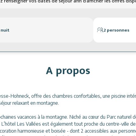
ez renseigner vos dates de séjour afin d'afficher les offres disp
 nuit
2 personnes
A propos
esse-Hohneck, offre des chambres confortables, une piscine intéri
n séjour relaxant en montagne.
rochaines vacances à la montagne. Niché au cœur du Parc naturel 
L’hôtel Les Vallées est également tout proche du centre-ville de
écoration harmonieuse et boisée - dont 2 accessibles aux personn