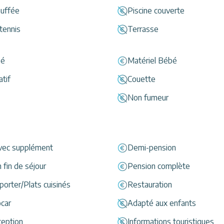
auffée
Piscine couverte
tennis
Terrasse
bé
Matériel Bébé
atif
Couette
Non fumeur
vec supplément
Demi-pension
fin de séjour
Pension complète
porter/Plats cuisinés
Restauration
car
Adapté aux enfants
ception
Informations touristiques