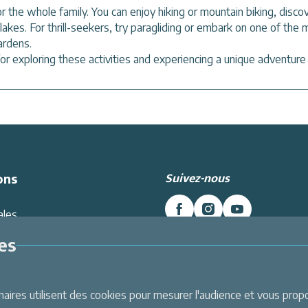
for the whole family. You can enjoy hiking or mountain biking, dis
kes. For thrill-seekers, try paragliding or embark on one of the ma
ardens.
 for exploring these activities and experiencing a unique adventure 
Suivez-nous
ons
ales
es données
es
Intranet
Inscrivez-vous à la newslett
énérales de Vente
Et recevez toutes les dernières
i
Labellemontagne
nt
ires utilisent des cookies pour mesurer l'audience et vous propos
Je m'inscris