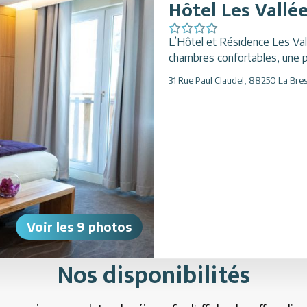
Hôtel Les Vallé
L’Hôtel et Résidence Les Val
chambres confortables, une pi
31 Rue Paul Claudel
,
88250
La Bre
Voir les
9
photos
Nos disponibilités