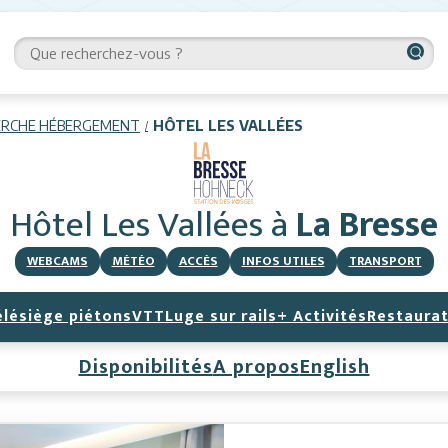
ERCHE HÉBERGEMENT
HÔTEL LES VALLÉES
Hôtel Les Vallées
à
La Bresse
WEBCAMS
MÉTÉO
ACCÈS
INFOS UTILES
TRANSPORT
élésiège piétons
VTT
Luge sur rails
+ Activités
Restaurat
Disponibilités
A propos
English