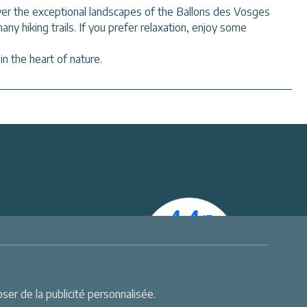
cover the exceptional landscapes of the Ballons des Vosges
ny hiking trails. If you prefer relaxation, enjoy some
in the heart of nature.
er
 actualités
er de la publicité personnalisée.