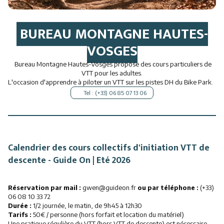
BUREAU MONTAGNE HAUTES-
VOSGES
Bureau Montagne Hautes-Vosges propose des cours particuliers de
VTT pour les adultes.
L'occasion d'apprendre à piloter un VTT sur les pistes DH du Bike Park.
Tel : (+33) 06 85 07 13 06
Calendrier des cours collectifs d'initiation VTT de
descente - Guide On | Eté 2026
Réservation par mail :
gwen@guideon.fr
ou par téléphone :
(+33)
06 08 10 33 72
Durée :
1/2 journée, le matin, de 9h45 à 12h30
Tarifs :
50€ / personne (hors forfait et location du matériel)
Une pratique régulière du VTT (hors VTT de descente) est nécessaire