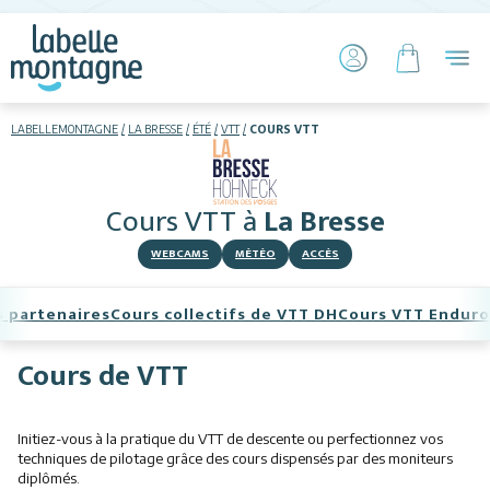
LABELLEMONTAGNE
LA BRESSE
ÉTÉ
VTT
COURS VTT
HIVER
ÉTÉ
Cours VTT
à
La Bresse
Hébergements
WEBCAMS
MÉTÉO
ACCÈS
Télésiège piétons
s partenaires
Cours collectifs de VTT DH
Cours VTT Enduro
VTT
Cours de VTT
Luge sur rails
+ Activités
Initiez-vous à la pratique du VTT de descente ou perfectionnez vos
techniques de pilotage grâce des cours dispensés par des moniteurs
diplômés.