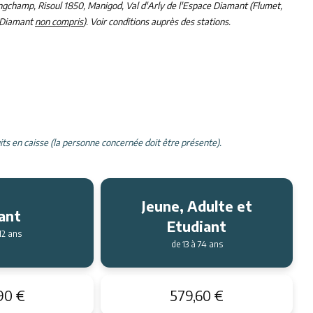
 Longchamp, Risoul 1850, Manigod, Val d'Arly de l'Espace Diamant (Flumet,
e Diamant
non compris
). Voir conditions auprès des stations.
uits en caisse (la personne concernée doit être présente).
Jeune, Adulte et
ant
Etudiant
12 ans
de 13 à 74 ans
90 €
579,60 €