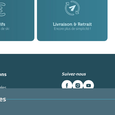
Suivez-nous
ons
ales
es données
es
Intranet
Inscrivez-vous à la newslett
énérales de Vente
Et recevez toutes les dernières
i
Labellemontagne