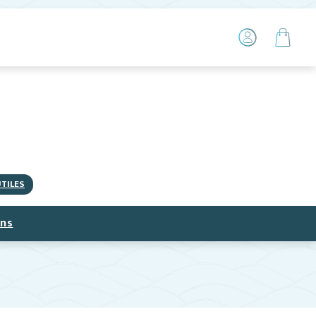
UTILES
ns