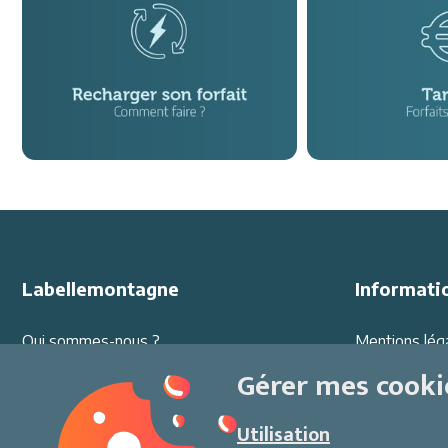
Labellemontagne
Informati
Qui sommes-nous ?
Mentions lég
Offres d'emploi
Protection d
Gérer mes cooki
Partenariats
Conditions G
Ambassadeurs
Sécurité au sk
Utilisation