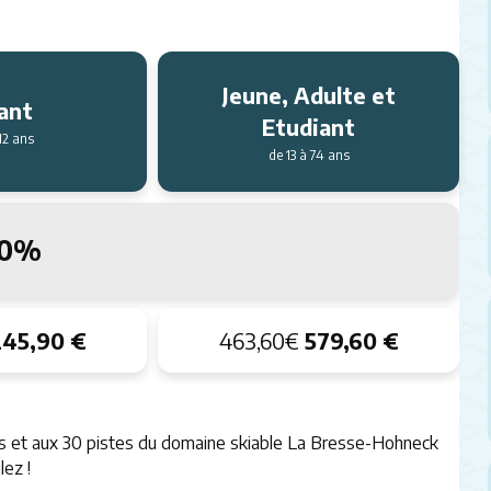
Jeune, Adulte et
ant
Etudiant
12 ans
de 13 à 74 ans
-20%
245,90 €
463,60€
579,60 €
es et aux 30 pistes du domaine skiable La Bresse-Hohneck
lez !