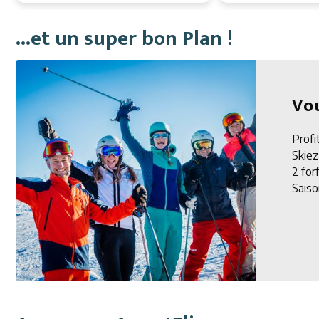
...et un super bon Plan !
Vo
Profi
Skiez 
2 for
Saiso