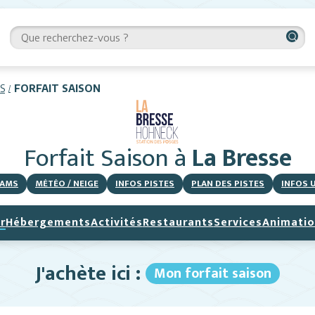
S
FORFAIT SAISON
Forfait Saison
à
La Bresse
AMS
MÉTÉO / NEIGE
INFOS PISTES
PLAN DES PISTES
INFOS 
r
Hébergements
Activités
Restaurants
Services
Animatio
J'achète ici :
Mon forfait saison