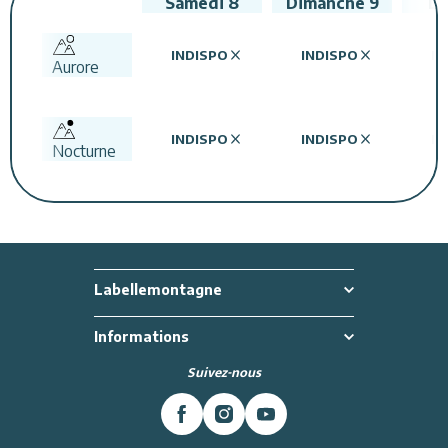
Samedi
8
Dimanche
9
Lu
INDISPO
INDISPO
IN
Aurore
INDISPO
INDISPO
IN
Nocturne
Labellemontagne
Informations
Suivez-nous