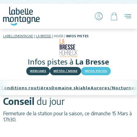
LABELLEMONTAGNE
LA BRESSE
HIVER
INFOS PISTES
HIVER
ÉTÉ
Infos pistes
à
La Bresse
Skier
WEBCAMS
MÉTÉO / NEIGE
INFOS PISTES
e
Conditions routières
Domaine skiable
Aurores/Nocturnes
Conseil
du jour
Fermeture de la station pour la saison, ce dimanche 15 Mars à
Hébergements
17h30.
Activités