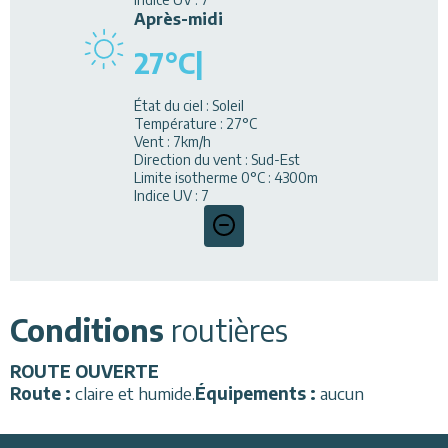
Après-midi
27
°C
|
État du ciel
:
Soleil
Température
:
27
°C
Vent
:
7
km/h
Direction du vent
:
Sud-Est
Limite isotherme 0°C
:
4300
m
Indice UV
:
7
Conditions
routières
ROUTE
OUVERTE
Route :
claire et humide
.
Équipements :
aucun