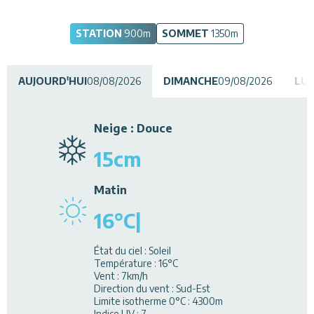
Restaurants
STATION
900
m
SOMMET
1350
m
Services
AUJOURD'HUI
Animations
08/08/2026
DIMANCHE
09/08/2026
LUN
Neige
:
Douce
15
cm
Matin
16
°C
|
État du ciel
:
Soleil
Température
:
16
°C
Vent
:
7
km/h
Direction du vent
:
Sud-Est
Limite isotherme 0°C
:
4300
m
Indice UV
:
7