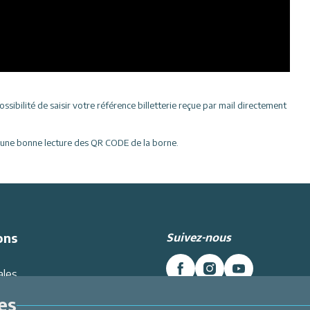
sibilité de saisir votre référence billetterie reçue par mail directement
ur une bonne lecture des QR CODE de la borne.
Suivez-nous
ons
ales
es données
es
Intranet