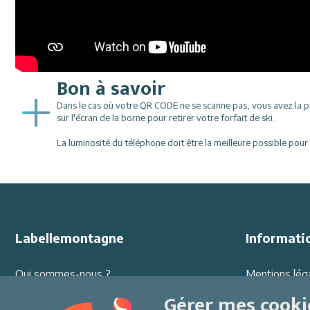
Bon à savoir
Dans le cas où votre QR CODE ne se scanne pas, vous avez la pos
sur l'écran de la borne pour retirer votre forfait de ski.
La luminosité du téléphone doit être la meilleure possible po
Labellemontagne
Informati
Qui sommes-nous ?
Mentions lég
Offres d'emploi
Protection d
Gérer mes cooki