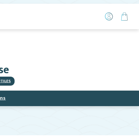
se
UTILES
ns