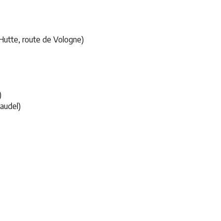
Hutte, route de Vologne)
)
laudel)