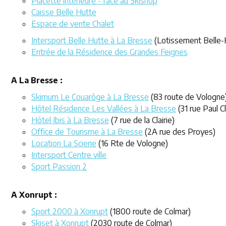
Placette intérieure - face au Skishop
Caisse Belle Hutte
Espace de vente Chalet
Intersport Belle Hutte à La Bresse
(Lotissement Belle-
Entrée de la Résidence des Grandes Feignes
A La Bresse :
Skimum Le Couarôge à La Bresse
(83 route de Vologne
Hôtel Résidence Les Vallées à La Bresse
(31 rue Paul C
Hôtel Ibis à La Bresse
(7 rue de la Clairie)
Office de Tourisme à La Bresse
(2A rue des Proyes)
Location La Scierie
(16 Rte de Vologne)
Intersport Centre ville
Sport Passion 2
A Xonrupt :
Sport 2000 à Xonrupt
(1800 route de Colmar)
Skiset à Xonrupt
(2030 route de Colmar)