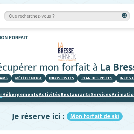
MON FORFAIT
écupérer mon forfait
à
La Bres
AMS
MÉTÉO / NEIGE
INFOS PISTES
PLAN DES PISTES
INFOS 
r
Hébergements
Activités
Restaurants
Services
Animatio
Je réserve ici :
Mon forfait de ski