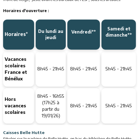
Horaires d'ouverture :
Samedi et
Du lundi au
Vendredi**
Horaires*
dimanche**
jeudi
Vacances
scolaires
8h45 - 21h45
8h45 - 21h45
5h45 - 21h45
France et
Bénélux
8h45 - 16h55
Hors
(17h25 à
vacances
8h45 - 21h45
5h45 - 21h45
partir du
scolaires
19/01/26)
Caisses Belle Hutte
Situées sur le parking de Belle Hutte, en bas du télésiège de Belle Hutte.