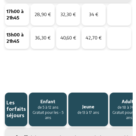
17h00 à
28,90 €
32,30 €
34 €
21h45
13h00 à
36,30 €
40,60 €
42,70 €
21h45
Les
Enfant
Adult
Jeune
forfaits
de 5 à 12 ans
de 18 à 74 
Gratuit pour les - 5
de 13 à 17 ans
Gratuit pour l
séjours
ans
ans