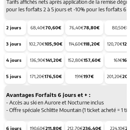
Tarifs affichés nets après application de la remise dégr
pour les forfaits 2 à 5 jours et -10% pour les forfaits 6 e
2 jours
68,40€
70,60€
76,40€
78,80€
80,50€
8
3 jours
102,70€
105,90€
114,60€
118,20€
120,70€
124
4 jours
136,90€
141,20€
152,80€
157,60€
161€
16
5 jours
171,20€
176,50€
191€
197€
201,20€
207
Avantages Forfaits 6 jours et + :
- Accès au ski en Aurore et Nocturne inclus
- Offre spéciale Schlitte Mountain (1 ticket acheté = 1 ti
6 jours
190,60€
211,80€
212,70€
236,40€
224,10€
2