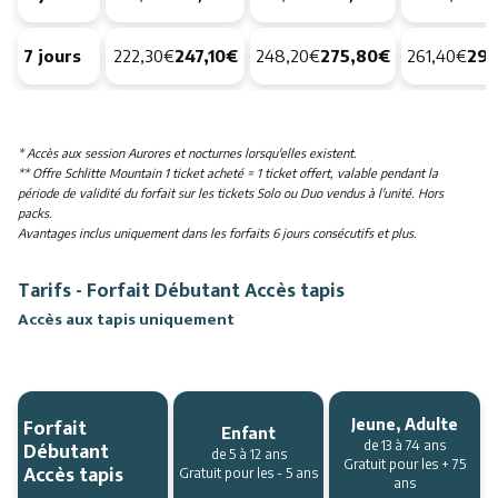
7 jours
222,30€
247,10€
248,20€
275,80€
261,40€
290
* Accès aux session Aurores et nocturnes lorsqu'elles existent.
** Offre Schlitte Mountain 1 ticket acheté = 1 ticket offert, valable pendant la
période de validité du forfait sur les tickets Solo ou Duo vendus à l'unité. Hors
packs.
Avantages inclus uniquement dans les forfaits 6 jours consécutifs et plus.
Tarifs - Forfait Débutant Accès tapis
Accès aux tapis uniquement
Forfait
Jeune, Adulte
Enfant
Débutant
de 13 à 74 ans
de 5 à 12 ans
Gratuit pour les + 75
Accès tapis
Gratuit pour les - 5 ans
ans