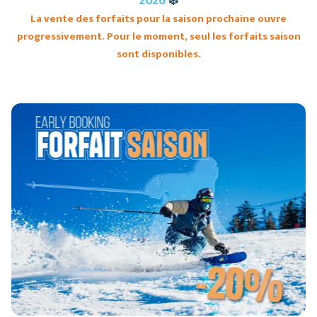
2026
❄️
La vente des forfaits pour la saison prochaine ouvre
Restaurants
progressivement. Pour le moment, seul les forfaits saison
Services
sont disponibles.
Animations