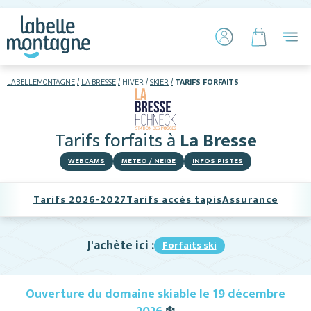
LABELLEMONTAGNE
LA BRESSE
HIVER
SKIER
TARIFS FORFAITS
HIVER
ÉTÉ
Tarifs forfaits
à
La Bresse
Skier
WEBCAMS
MÉTÉO / NEIGE
INFOS PISTES
Tarifs 2026-2027
Tarifs accès tapis
Assurance
J'achète ici :
Forfaits ski
Hébergements
Ouverture du domaine skiable le 19 décembre
Activités