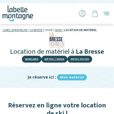
LABELLEMONTAGNE
LA BRESSE
HIVER
SKIER
LOCATION DE MATÉRIEL
HIVER
ÉTÉ
Location de matériel
à
La Bresse
Skier
WEBCAMS
MÉTÉO / NEIGE
INFOS PISTES
Je réserve ici :
Mon matériel
Hébergements
Réservez en ligne votre location
Activités
de ski !