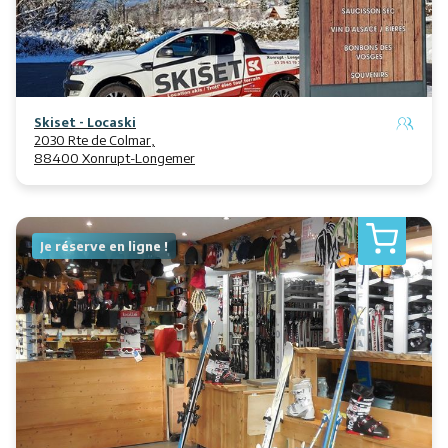
Skiset - Locaski
2030 Rte de Colmar,
88400 Xonrupt-Longemer
Je réserve en ligne !