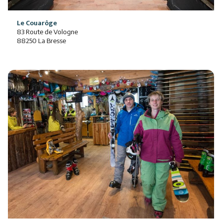
Le Couarôge
83 Route de Vologne
88250 La Bresse