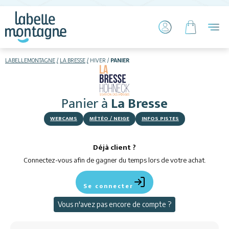
LABELLEMONTAGNE
LA BRESSE
HIVER
PANIER
HIVER
ÉTÉ
Panier
à
La Bresse
Skier
WEBCAMS
MÉTÉO / NEIGE
INFOS PISTES
Déjà client ?
Connectez-vous afin de gagner du temps lors de votre achat.
Se connecter
Hébergements
Vous n'avez pas encore de compte ?
Activités