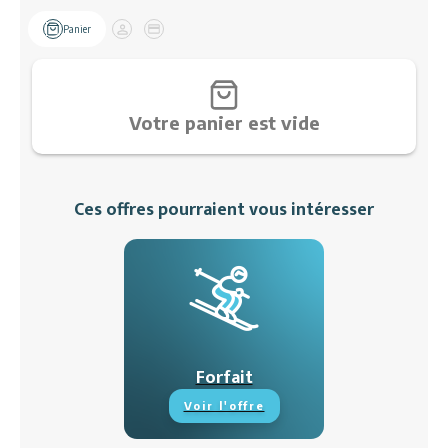
Restaurants
Panier
Client
Paiement
Services
Animations
Votre panier est vide
Ces offres pourraient vous intéresser
Forfait
Voir l'offre