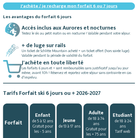
J'achète / je recharge mon forfait 6 ou 7 jours
Les avantages du forfait 6 jours
Accès inclus aux Aurores et nocturnes
Testez le ski au petit matin ou en nocturne ! Valable pendant votre séjour.
+ de luge sur rails
Un ticket de Schlitte Mountain acheté = un ticket offert (hors soirée luge).
Valable pendant la période de validité du forfait.
J'achète en toute liberté
Les forfaits 6 jours et + sont remboursables sans justificatif jusqu'au jour
même, avant 10h ! Réservez et reportez votre séjour sans contrainte en cas
d'imprévu.
Tarifs Forfait ski 6 jours ou + 2026-2027
Adulte
Enfant
Etudiant
de 18 à 74
Jeune
Forfait
de 5 à 12 ans
de 18 à 24
ans
Gratuit pour
de 13 à 17 ans
ans
Gratuit pour
les - 5 ans
Tarif web
les + 75 ans