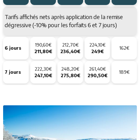
Tarifs affichés nets après application de la remise
dégressive (-10% pour les forfaits 6 et 7 jours)
190,60€
212,70€
224,10€
6 jours
162€
211,80€
236,40€
249€
222,30€
248,20€
261,40€
7 jours
189€
247,10€
275,80€
290,50€