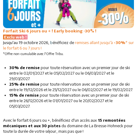
Restaurants
Services
Forfait Ski 6 jours ou + ! Early booking -30% !
Animations
Exclu web !
Jusqu'au 19 octobre 2026,
b
énéficiez de
remises allant jusqu'à
-30%
*
sur
le forfait 6 ou 7 jours !
*Offre non-cumulable avec l'Offre Tribu.
30% de remise
pour toute réservation avec un premier jour de ski
entre le 02/01/2027 et le 05/02/2027 ou le 06/03/2027 et le
29/03/2027.
25% de remise
pour toute réservation avec un premier jour de ski
entre le 19/12/2026 et le 25/12/2027 ou le 06/02/2027 et le 19/02/2027.
15% de remise
pour toute réservation avec un premier jour de ski
entre le 26/12/2026 et le 01/01/2027 ou le 20/02/2027 et le
05/03/2027.
Avec le forfait 6 jours ou +, bénéficiez d'un accès aux
15 remontées
mécaniques et aux 30 pistes
du domaine de La Bresse-Hohneck pour
toute la durée de votre séjour, mais pas que !