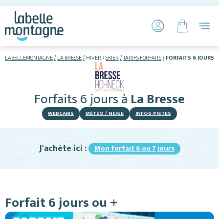
LABELLEMONTAGNE
LA BRESSE
HIVER
SKIER
TARIFS FORFAITS
FORFAITS 6 JOURS
HIVER
ÉTÉ
Forfaits 6 jours
à
La Bresse
Skier
WEBCAMS
MÉTÉO / NEIGE
INFOS PISTES
J'achète ici :
Mon forfait 6 ou 7 jours
Hébergements
Forfait 6 jours ou +
Activités