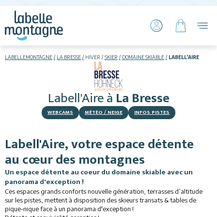
LABELLEMONTAGNE
LA BRESSE
HIVER
SKIER
DOMAINE SKIABLE
LABELL'AIRE
HIVER
ÉTÉ
Labell'Aire
à
La Bresse
Skier
WEBCAMS
MÉTÉO / NEIGE
INFOS PISTES
Labell'Aire, votre espace détente
au cœur des montagnes
Un espace détente au coeur du domaine skiable avec un
panorama d'exception !
Hébergements
Ces espaces grands conforts nouvelle génération, terrasses d’altitude
sur les pistes, mettent à disposition des skieurs transats & tables de
Activités
pique-nique face à un panorama d'exception !